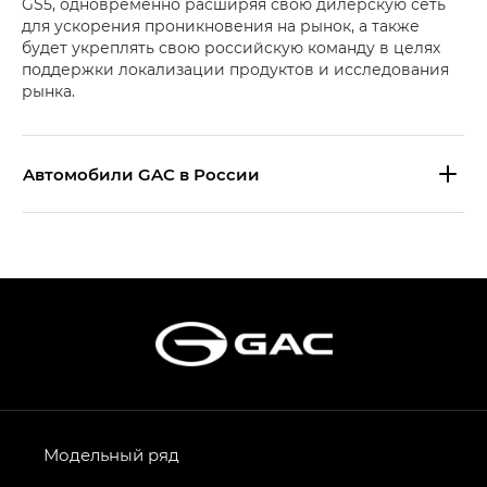
GS5, одновременно расширяя свою дилерскую сеть
для ускорения проникновения на рынок, а также
будет укреплять свою российскую команду в целях
поддержки локализации продуктов и исследования
рынка.
Aвтомобили GAC в России
S9 — Эс 9 (S9) в комплектации
Эс Икс ПРЕМИУМ — SX PREMIUM
S7 — Эс 7 (S7) в комплектациях
Эс Икс ПРЕМИУМ — SX PREMIUM, Эс Тэ — ST
HYPTEC HT — Хайптек Эйч Ти (HYPTEC HT)
в комплектации Экс ПРЕМИУМ — EX PREMIUM
AION V — Айон Ви в комплектациях Экс — EX,
Модельный ряд
Экс ПРЕМИУМ — EX Premium