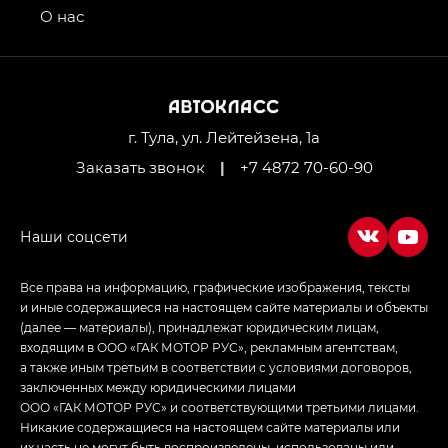
привод — GB AWD, Джи Эль Полный привод —
О нас
GL AWD
M8 — Эм 8 (M8) в комплектациях Джи Эль — GL,
Джи Ти — GT, Джи Икс — GX,
Джи Икс ПРЕМИУМ — GX PREMIUM, ЛАУНЖ —
LOUNGE
г. Тула, ул. Лейтейзена, 1а
Заказать звонок
|
+7 4872 70-60-90
Empow — Эмпау (Empow) в комплектации
Джи Эс — GS, Джи Эль с элементы экстерьера
в спортивном стиле — GL
(S-Style)
Все права на информацию, графические изображения, тексты
и иные содержащиеся на настоящем сайте материалы и объекты
(далее — материалы), принадлежат юридическим лицам,
входящим в ООО «ГАК МОТОР РУС», рекламным агентствам,
а также иным третьим в соответствии с условиями договоров,
заключенных между юридическими лицами
ООО «ГАК МОТОР РУС» и соответствующими третьими лицами.
Никакие содержащиеся на настоящем сайте материалы или
их часть не могут быть воспроизведены, использованы или