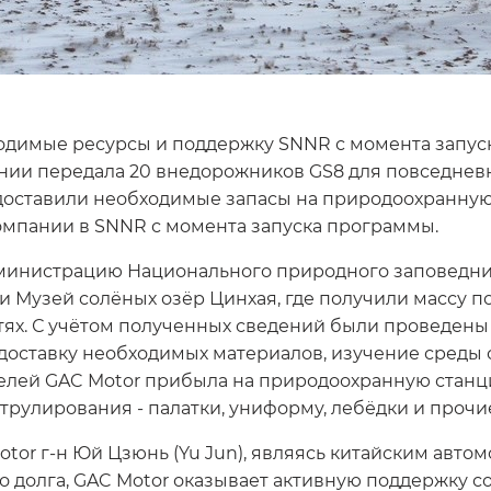
димые ресурсы и поддержку SNNR с момента запуска
нии передала 20 внедорожников GS8 для повседневн
доставили необходимые запасы на природоохранную 
омпании в SNNR с момента запуска программы.
дминистрацию Национального природного заповедни
ли Музей солёных озёр Цинхая, где получили массу
остях. С учётом полученных сведений были проведе
 доставку необходимых материалов, изучение среды 
вителей GAC Motor прибыла на природоохранную ста
трулирования - палатки, униформу, лебёдки и прочи
tor г-н Юй Цзюнь (Yu Jun), являясь китайским авт
о долга, GAC Motor оказывает активную поддержку 