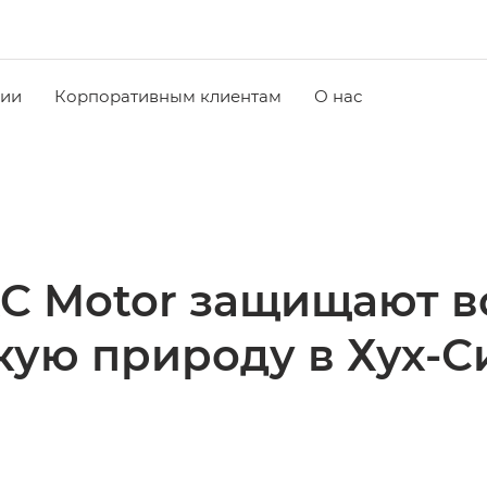
чии
Корпоративным клиентам
О нас
C Motor защищают в
кую природу в Хух-С