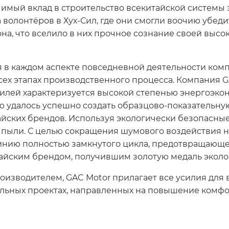
имый вклад в строительство всекитайской системы 
 волонтёров в Хух-Сил, где они смогли воочию убед
а, что вселило в них прочное сознание своей высо
я в каждом аспекте повседневной деятельности ком
сех этапах производственного процесса. Компания G
мобилей характеризуется высокой степенью энергоэ
 удалось успешно создать образцово-показательну
айских брендов. Используя экологически безопасные
пыли. С целью сокращения шумового воздействия н
инию полностью замкнутого цикла, предотвращающ
айским брендом, получившим золотую медаль эколо
оизводителем, GAC Motor прилагает все усилия для
иальных проектах, направленных на повышение комф