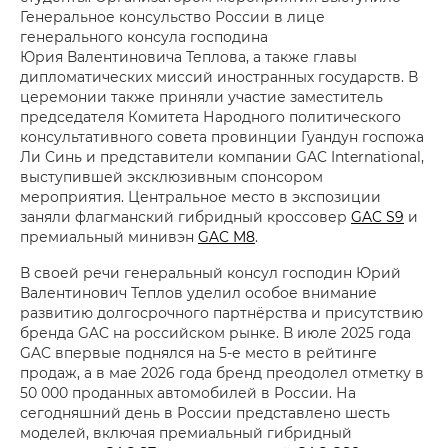
Генеральное консульство России в лице
генерального консула господина
Юрия Валентиновича Теплова, а также главы
дипломатических миссий иностранных государств. В
церемонии также приняли участие заместитель
председателя Комитета Народного политического
консультативного совета провинции Гуандун госпожа
Ли Синь и представители компании GAC International,
выступившей эксклюзивным спонсором
мероприятия. Центральное место в экспозиции
заняли флагманский гибридный кроссовер
GAC S9
и
премиальный минивэн
GAC M8
.
В своей речи генеральный консул господин Юрий
Валентинович Теплов уделил особое внимание
развитию долгосрочного партнёрства и присутствию
бренда GAC на российском рынке. В июле 2025 года
GAC впервые поднялся на 5-е место в рейтинге
продаж, а в мае 2026 года бренд преодолел отметку в
50 000 проданных автомобилей в России. На
сегодняшний день в России представлено шесть
моделей, включая премиальный гибридный