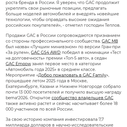
роста бренда в России. Я уверен, что GAC продолжит
укреплять свои рыночные позиции, предлагать
больше моделей автомобилей и внедрять новейшие
технологии, чтобы оправдать высокие ожидания
российских покупателей», - отметил господин Теплов.
Продажи GAC в России сопровождаются признанием
со стороны профессионального сообщества.
GAC M8
был назван «Лучшим минивэном» по версии Гран-при
«За рулем»,
GAC GS4 AWD
победил в номинации «Тест
на долговечность» премии «Топ-5 авто», а седан
GAC Empow
занял первое место в категории
«Автомобиль года 2025» в среднем классе.
Мероприятие «
Добро пожаловать в GAC Family
»,
прошедшее летом 2025 года в Москве,
Екатеринбурге, Казани и Нижнем Новгороде собрало
почти 13 000 посетителей и получило высшую награду
bema!2026. Открытое
сообщество владельцев GAC
также активно растет и сейчас насчитывает более 18
000 участников по всей России.
За свою историю компания инвестировала 7,7
миллиарда долларов в научно-исследовательские