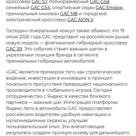
кроссовер
GAC S7
, полноразмерный
GAC GS8
,
семейный
GAC GS4
, спортивный седан
GAC Empow
,
премиальный минивэн
GAC M8
и городской
электрический кроссовер
GAC AION V
.
Господин генеральный консул также объявил, что 19
июня 2026 года GAC представит на российском рынке
новую модель — флагманский гибридный кроссовер
GAC S9
. Это событие станет важным шагом в
укреплении позиций бренда в сегменте
премиальных гибридных автомобилей.
«GAC является примером того, как стратегическое
видение, инвестиции в инновации и принцип
локального присутствия превращают национального
производителя в глобального игрока. Сегодня
сотрудничество с Яндекс в качестве близкого
партнёра — важный шаг. Интеграция платформы
Яндекс Авто в автомобили GAC предоставляет
российским водителям удобную навигацию и
мультимедийные сервисы, улучшая
пользовательский опыт. Эти впечатляющие
результаты создали прочную основу для дальнейшего