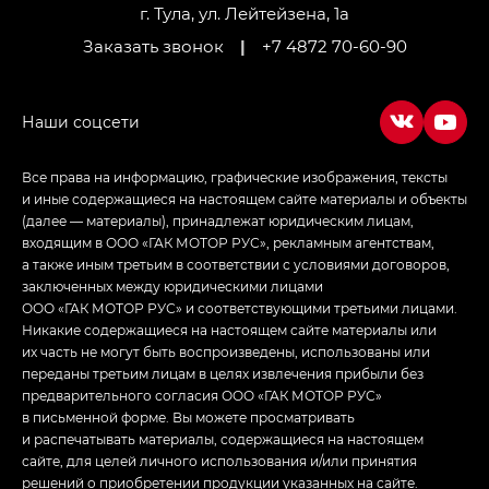
LOUNGE
г. Тула, ул. Лейтейзена, 1а
Заказать звонок
|
+7 4872 70-60-90
Empow — Эмпау (Empow) в комплектации
Джи Эс — GS, Джи Эль с элементы экстерьера
в спортивном стиле — GL
(S-Style)
Все права на информацию, графические изображения, тексты
и иные содержащиеся на настоящем сайте материалы и объекты
(далее — материалы), принадлежат юридическим лицам,
входящим в ООО «ГАК МОТОР РУС», рекламным агентствам,
а также иным третьим в соответствии с условиями договоров,
заключенных между юридическими лицами
ООО «ГАК МОТОР РУС» и соответствующими третьими лицами.
Никакие содержащиеся на настоящем сайте материалы или
их часть не могут быть воспроизведены, использованы или
переданы третьим лицам в целях извлечения прибыли без
предварительного согласия ООО «ГАК МОТОР РУС»
в письменной форме. Вы можете просматривать
и распечатывать материалы, содержащиеся на настоящем
сайте, для целей личного использования и/или принятия
решений о приобретении продукции указанных на сайте.