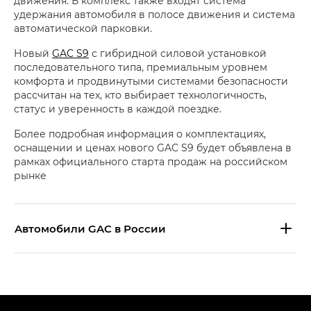
движения. В комплекс также входят система
удержания автомобиля в полосе движения и система
автоматической парковки.
Новый
GAC S9
с гибридной силовой установкой
последовательного типа, премиальным уровнем
комфорта и продвинутыми системами безопасности
рассчитан на тех, кто выбирает технологичность,
статус и уверенность в каждой поездке.
Более подробная информация о комплектациях,
оснащении и ценах нового GAC S9 будет объявлена в
рамках официального старта продаж на российском
рынке
Aвтомобили GAC в России
S9 — Эс 9 (S9) в комплектации
Эс Икс ПРЕМИУМ — SX PREMIUM