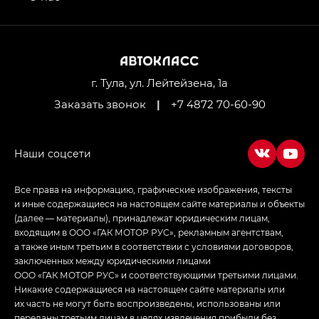
GL AWD
M8 — Эм 8 (M8) в комплектациях Джи Эль — GL,
Джи Ти — GT, Джи Икс — GX,
Джи Икс ПРЕМИУМ — GX PREMIUM, ЛАУНЖ —
LOUNGE
г. Тула, ул. Лейтейзена, 1а
Заказать звонок
|
+7 4872 70-60-90
Empow — Эмпау (Empow) в комплектации
Джи Эс — GS, Джи Эль с элементы экстерьера
в спортивном стиле — GL
(S-Style)
Все права на информацию, графические изображения, тексты
и иные содержащиеся на настоящем сайте материалы и объекты
(далее — материалы), принадлежат юридическим лицам,
входящим в ООО «ГАК МОТОР РУС», рекламным агентствам,
а также иным третьим в соответствии с условиями договоров,
заключенных между юридическими лицами
ООО «ГАК МОТОР РУС» и соответствующими третьими лицами.
Никакие содержащиеся на настоящем сайте материалы или
их часть не могут быть воспроизведены, использованы или
переданы третьим лицам в целях извлечения прибыли без