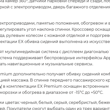
ма камер 360°, датчики парковки спереди и сзади, ло
кой с электроприводом, дверь багажного отделени
ктроприводами, памятью положения, обогревом и в
егулировать угол наклона спинки. Кроссовер оснащ
да, рулевым колесом с кожаной отделкой и подогре
ектации EX обивка сидений выполнена из искусстве
ят мультимедийная система с дисплеем диагональю 
стема поддерживает беспроводные интерфейсы Apple
вать навигационные и музыкальные сервисы.
emium дополнительно получает обивку сидений ком
ией массажа. В спинке переднего пассажирского кр
V
в комплектации EX Premium оснащен встроенным х
озки и обогрева в диапазоне от -15°С до +50°С.
ми цветах: черный, белый, серый, серебристый, беж
й. Покупатели смогут выбрать один из трех вариант