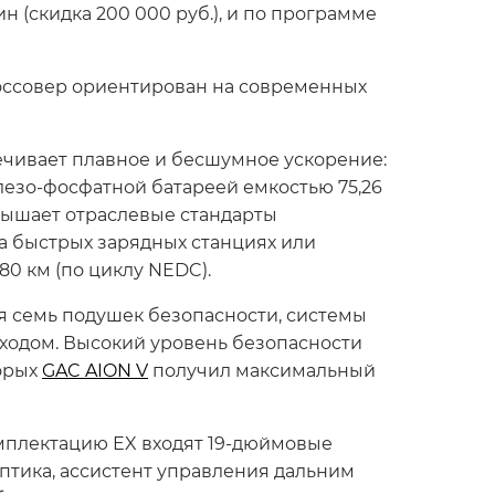
 (скидка 200 000 руб.), и по программе
россовер ориентирован на современных
печивает плавное и бесшумное ускорение:
езо-фосфатной батареей емкостью 75,26
ревышает отраслевые стандарты
а быстрых зарядных станциях или
80 км (по циклу NEDC).
я семь подушек безопасности, системы
ходом. Высокий уровень безопасности
торых
GAC AION V
получил максимальный
омплектацию EX входят 19-дюймовые
птика, ассистент управления дальним