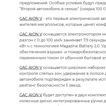
предложений. Особые условия будут предл
“Второй автомобиль в семью” (скидка 100 0
GAC AION V
- это первый электрический а
жителей мегаполисов, которые ценят ком
GAC AION V
оснащается электромотором мощ
разгон с 0 до 100 км/ч занимает 7,9 секунды
кВт ч с технологией Magazine Battery 2.0
обеспечения взрыво- и пожаробезопаснос
переменным током от обычной бытовой элек
GAC AION V
оснащается широким набором с
контроля слепых зон, удержания в полос
автомобиля подтвержден в результате исп
рейтинг безопасности 5 звезд.
GAC AION V
будет доступен в двух компле
колесные диски, интегрированные ручки д