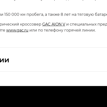
ли 150 000 км пробега, а также 8 лет на тяговую бата
трический кроссовер
GAC AION V
и специальных пред
йте
www.gac.ru
или по телефону горячей линии.
сии
ПРЕМИУМ — SX PREMIUM
РЕМИУМ — SX PREMIUM, Эс Тэ — ST
T) в комплектации Экс ПРЕМИУМ — EX PREMIUM