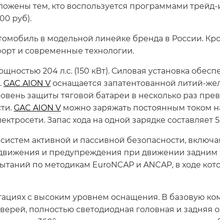
ожены тем, кто воспользуется программами трейд-ин
00 руб).
втомобиль в модельной линейке бренда в России. К
форт и современные технологии.
ностью 204 л.с. (150 кВт). Силовая установка обес
.
GAC AION V
оснащается запатентованной литий-жел
. Уровень защиты тяговой батареи в несколько раз п
ти.
GAC AION V
можно заряжать постоянным током н
тросети. Запас хода на одной зарядке составляет 5
истем активной и пассивной безопасности, включа
е движения и предупреждения при движении задним 
ытаний по методикам EuroNCAP и ANCAP, в ходе ко
ктациях с высоким уровнем оснащения. В базовую к
верей, полностью светодиодная головная и задняя о