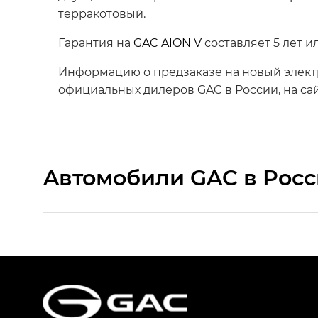
терракотовый.
Гарантия на
GAC AION V
составляет 5 лет и
Информацию о предзаказе на новый элек
официальных дилеров GAC в России, на са
Aвтомобили GAC в Рос
S9 — Эс 9 (S9) в комплектации Эс Икс 
S7 — Эс 7 (S7) в комплектациях Эс Икс П
HYPTEC HT — Хайптек Эйч Ти (HYPTEC H