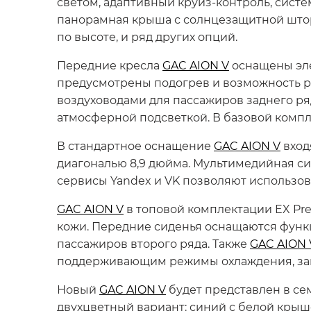
светом, адаптивный круиз-контроль, систе
панорамная крыша с солнцезащитной штор
по высоте, и ряд других опций.
Передние кресла
GAC AION V
оснащены эле
предусмотрены подогрев и возможность р
воздуховодами для пассажиров заднего ря
атмосферной подсветкой. В базовой компл
В стандартное оснащение
GAC AION V
вход
диагональю 8,9 дюйма. Мультимедийная си
сервисы Yandex и VK позволяют использо
GAC AION V
в топовой комплектации EX Pr
кожи. Передние сиденья оснащаются функц
пассажиров второго ряда. Также
GAC AION 
поддерживающим режимы охлаждения, замор
Новый
GAC AION V
будет представлен в се
двухцветный вариант: синий с белой крыше