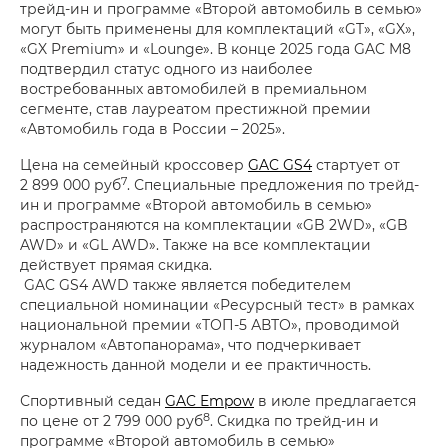
трейд-ин и программе «Второй автомобиль в семью»
могут быть применены для комплектаций «GT», «GX»,
«GX Premium» и «Lounge». В конце 2025 года GAC M8
подтвердил статус одного из наиболее
востребованных автомобилей в премиальном
сегменте, став лауреатом престижной премии
«Автомобиль года в России – 2025».
Цена на семейный кроссовер
GAC GS4
стартует от
7
2 899 000 руб
. Специальные предложения по трейд-
ин и программе «Второй автомобиль в семью»
распространяются на комплектации «GB 2WD», «GB
AWD» и «GL AWD». Также на все комплектации
действует прямая скидка.
GAC GS4 AWD также является победителем
специальной номинации «Ресурсный тест» в рамках
национальной премии «ТОП-5 АВТО», проводимой
журналом «Автопанорама», что подчеркивает
надежность данной модели и ее практичность.
Спортивный седан
GAC Empow
в июле предлагается
8
по цене от 2 799 000 руб
. Скидка по трейд-ин и
программе «Второй автомобиль в семью»