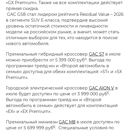
«GX Premium». Также на все комплектации действует
прямая скидка.
GAC GS8 стал лидером рейтинга Residual Value – 2026
в сегменте SUV E-класса, подтвердив высокий
уровень остаточной стоимости и ликвидности
модели на российском рынке, а значит, может стать
отличным выбором для тех, кто находится в поиске
нового автомобиля.
Премиальный гибридный кроссовер
GAC S7
в июле
4
можно приобрести от 5 399 000 руб
. Выгода по
программам трейд-ин и «Второй автомобиль в
семью» доступна для обеих комплектаций: «ST» и «SX
Premium».
Городской электрический кроссовер
GAC AION V
в
5
июле будет доступен по цене от 3 999 000 руб
.
Выгода по программам трейд-ин и «Второй
автомобиль в семью» действует для комплектаций
«EX» и «EX Premium».
Премиальный минивэн
GAC M8
в июле доступен по
6
цене от 5 699 999 руб
. Специальные условия по