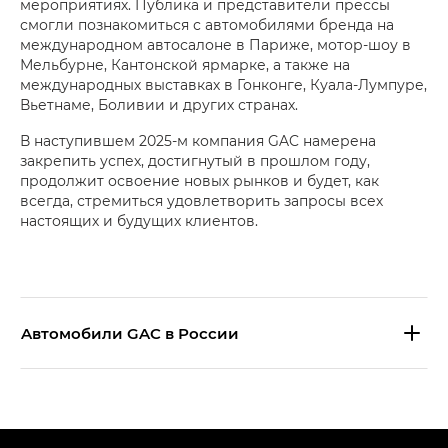
мероприятиях. Публика и представители прессы
смогли познакомиться с автомобилями бренда на
международном автосалоне в Париже, мотор-шоу в
Мельбурне, Кантонской ярмарке, а также на
международных выставках в Гонконге, Куала-Лумпуре,
Вьетнаме, Боливии и других странах.
В наступившем 2025-м компания GAC намерена
закрепить успех, достигнутый в прошлом году,
продолжит освоение новых рынков и будет, как
всегда, стремиться удовлетворить запросы всех
настоящих и будущих клиентов.
Aвтомобили GAC в России
S9 — Эс 9 (S9) в комплектации
Эс Икс ПРЕМИУМ — SX PREMIUM