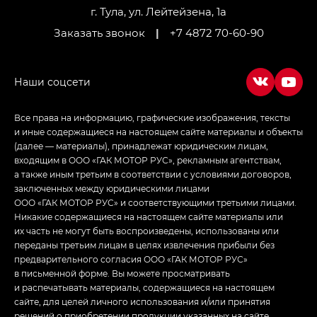
LOUNGE
г. Тула, ул. Лейтейзена, 1а
Заказать звонок
|
+7 4872 70-60-90
Empow — Эмпау (Empow) в комплектации
Джи Эс — GS, Джи Эль с элементы экстерьера
в спортивном стиле — GL
(S-Style)
Все права на информацию, графические изображения, тексты
и иные содержащиеся на настоящем сайте материалы и объекты
(далее — материалы), принадлежат юридическим лицам,
входящим в ООО «ГАК МОТОР РУС», рекламным агентствам,
а также иным третьим в соответствии с условиями договоров,
заключенных между юридическими лицами
ООО «ГАК МОТОР РУС» и соответствующими третьими лицами.
Никакие содержащиеся на настоящем сайте материалы или
их часть не могут быть воспроизведены, использованы или
переданы третьим лицам в целях извлечения прибыли без
предварительного согласия ООО «ГАК МОТОР РУС»
в письменной форме. Вы можете просматривать
и распечатывать материалы, содержащиеся на настоящем
сайте, для целей личного использования и/или принятия
решений о приобретении продукции указанных на сайте.