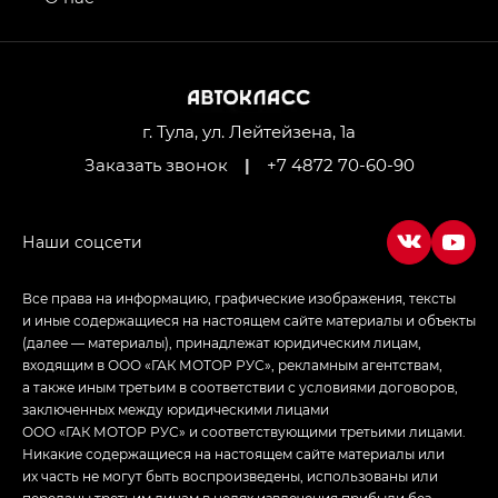
GL AWD
M8 — Эм 8 (M8) в комплектациях Джи Эль — GL,
Джи Ти — GT, Джи Икс — GX,
Джи Икс ПРЕМИУМ — GX PREMIUM, ЛАУНЖ —
LOUNGE
г. Тула, ул. Лейтейзена, 1а
Заказать звонок
|
+7 4872 70-60-90
Empow — Эмпау (Empow) в комплектации
Джи Эс — GS, Джи Эль с элементы экстерьера
в спортивном стиле — GL
(S-Style)
Все права на информацию, графические изображения, тексты
и иные содержащиеся на настоящем сайте материалы и объекты
(далее — материалы), принадлежат юридическим лицам,
входящим в ООО «ГАК МОТОР РУС», рекламным агентствам,
а также иным третьим в соответствии с условиями договоров,
заключенных между юридическими лицами
ООО «ГАК МОТОР РУС» и соответствующими третьими лицами.
Никакие содержащиеся на настоящем сайте материалы или
их часть не могут быть воспроизведены, использованы или
переданы третьим лицам в целях извлечения прибыли без