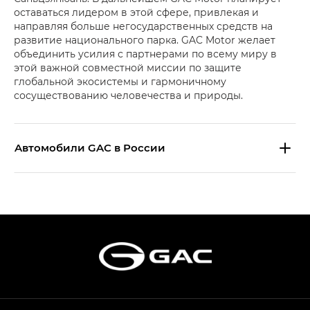
оставаться лидером в этой сфере, привлекая и
направляя больше негосударственных средств на
развитие национального парка. GAC Motor желает
объединить усилия с партнерами по всему миру в
этой важной совместной миссии по защите
глобальной экосистемы и гармоничному
сосуществованию человечества и природы.
Aвтомобили GAC в России
S9 — Эс 9 (S9) в комплектации
Эс Икс ПРЕМИУМ — SX PREMIUM
S7 — Эс 7 (S7) в комплектациях
Эс Икс ПРЕМИУМ — SX PREMIUM, Эс Тэ — ST
HYPTEC HT — Хайптек Эйч Ти (HYPTEC HT)
в комплектации Экс ПРЕМИУМ — EX PREMIUM