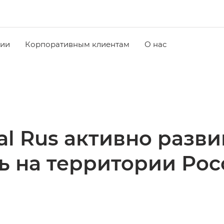
чии
Корпоративным клиентам
О нас
nal Rus активно разв
ь на территории Ро