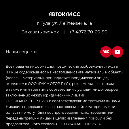
M8 — Эм 8 (M8) в комплектациях Джи Эль — GL,
Джи Ти — GT, Джи Икс — GX,
Джи Икс ПРЕМИУМ — GX PREMIUM, ЛАУНЖ —
LOUNGE
г. Тула, ул. Лейтейзена, 1а
Заказать звонок
|
+7 4872 70-60-90
Empow — Эмпау (Empow) в комплектации
Джи Эс — GS, Джи Эль с элементы экстерьера
в спортивном стиле — GL
(S-Style)
Все права на информацию, графические изображения, тексты
и иные содержащиеся на настоящем сайте материалы и объекты
(далее — материалы), принадлежат юридическим лицам,
входящим в ООО «ГАК МОТОР РУС», рекламным агентствам,
а также иным третьим в соответствии с условиями договоров,
заключенных между юридическими лицами
ООО «ГАК МОТОР РУС» и соответствующими третьими лицами.
Никакие содержащиеся на настоящем сайте материалы или
их часть не могут быть воспроизведены, использованы или
переданы третьим лицам в целях извлечения прибыли без
предварительного согласия ООО «ГАК МОТОР РУС»