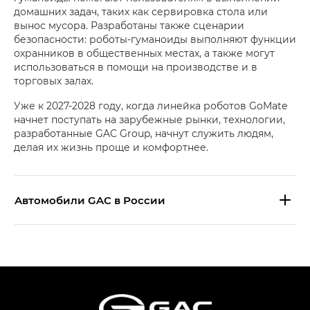
домашних задач, таких как сервировка стола или
вынос мусора. Разработаны также сценарии
безопасности: роботы-гуманоиды выполняют функции
охранников в общественных местах, а также могут
использоваться в помощи на производстве и в
торговых залах.
Уже к 2027-2028 году, когда линейка роботов GoMate
начнет поступать на зарубежные рынки, технологии,
разработанные GAC Group, начнут служить людям,
делая их жизнь проще и комфортнее.
Aвтомобили GAC в России
S9 — Эс 9 (S9) в комплектации
Эс Икс ПРЕМИУМ — SX PREMIUM
S7 — Эс 7 (S7) в комплектациях
Эс Икс ПРЕМИУМ — SX PREMIUM, Эс Тэ — ST