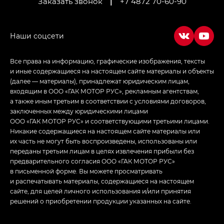
Заказать звонок
|
+7 4872 70-60-90
Empow — Эмпау (Empow) в комплектации
Джи Эс — GS, Джи Эль с элементы экстерьера
в спортивном стиле — GL
(S-Style)
Все права на информацию, графические изображения, тексты
и иные содержащиеся на настоящем сайте материалы и объекты
(далее — материалы), принадлежат юридическим лицам,
входящим в ООО «ГАК МОТОР РУС», рекламным агентствам,
а также иным третьим в соответствии с условиями договоров,
заключенных между юридическими лицами
ООО «ГАК МОТОР РУС» и соответствующими третьими лицами.
Никакие содержащиеся на настоящем сайте материалы или
их часть не могут быть воспроизведены, использованы или
переданы третьим лицам в целях извлечения прибыли без
предварительного согласия ООО «ГАК МОТОР РУС»
в письменной форме. Вы можете просматривать
и распечатывать материалы, содержащиеся на настоящем
сайте, для целей личного использования и/или принятия
решений о приобретении продукции указанных на сайте.