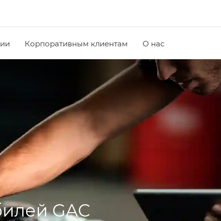
чии
Корпоративным клиентам
О нас
я
билей GAC