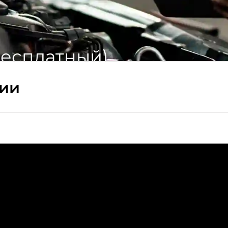
бесплатный)
сии
ПРЕМИУМ — SX PREMIUM
РЕМИУМ — SX PREMIUM, Эс Тэ — ST
T) в комплектации Экс ПРЕМИУМ — EX PREMIUM
— EX, Экс ПРЕМИУМ — EX Premium
Джи Эс 8 ТРЭВЕЛЛЕР — GS8 TRAVELLER, Джи Икс ПРЕ