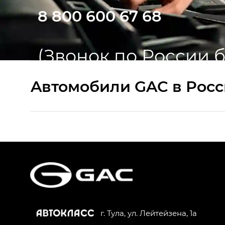
8 800 600 67 68
(Звонок по России 
Aвтомобили GAC в Рос
S9 — Эс 9 (S9) в комплектации Эс Икс 
S7 — Эс 7 (S7) в комплектациях Эс Икс П
HYPTEC HT — Хайптек Эйч Ти (HYPTEC H
AION V — Айон Ви в комплектациях Экс 
г. Тула, ул. Лейтейзена, 1а
GS8 — Джи Эс 8 (GS8) в комплектациях 