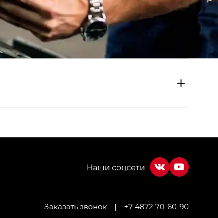
Заказать звонок
|
+7 4872 70-60-90
МИУМ — GX PREMIUM, Джи Эти — GT, Джи Эль —