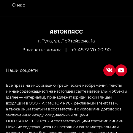
привод — GB AWD, Джи Эль Полный привод —
О нас
GL AWD
M8 — Эм 8 (M8) в комплектациях Джи Эль — GL,
Джи Ти — GT, Джи Икс — GX,
Джи Икс ПРЕМИУМ — GX PREMIUM, ЛАУНЖ —
LOUNGE
г. Тула, ул. Лейтейзена, 1а
Заказать звонок
|
+7 4872 70-60-90
Empow — Эмпау (Empow) в комплектации
Джи Эс — GS, Джи Эль с элементы экстерьера
в спортивном стиле — GL
(S-Style)
Все права на информацию, графические изображения, тексты
и иные содержащиеся на настоящем сайте материалы и объекты
(далее — материалы), принадлежат юридическим лицам,
входящим в ООО «ГАК МОТОР РУС», рекламным агентствам,
а также иным третьим в соответствии с условиями договоров,
заключенных между юридическими лицами
ООО «ГАК МОТОР РУС» и соответствующими третьими лицами.
Никакие содержащиеся на настоящем сайте материалы или
их часть не могут быть воспроизведены, использованы или