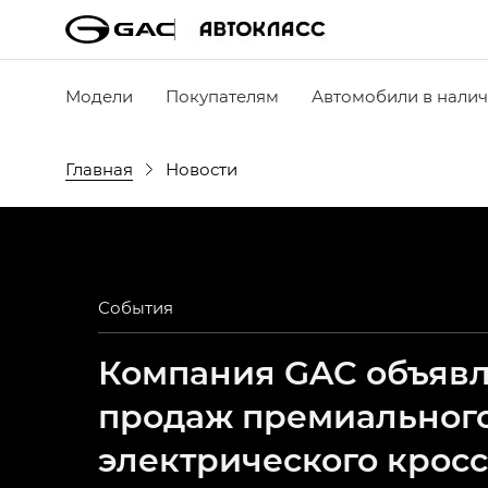
Модели
Покупателям
Автомобили в нали
Главная
Новости
События
Компания GAC объявля
продаж премиальног
электрического крос