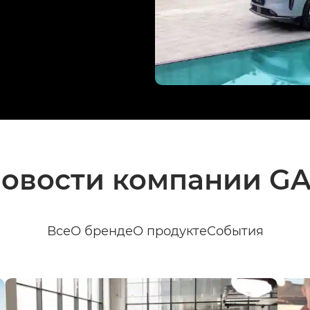
овости компании G
Все
О бренде
О продукте
События