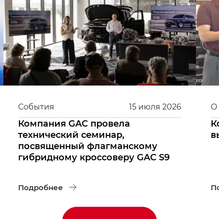
События
15
июля
2026
О
Компания GAC провела
К
технический семинар,
в
посвященный флагманскому
гибридному кроссоверу GAC S9
Подробнее
П