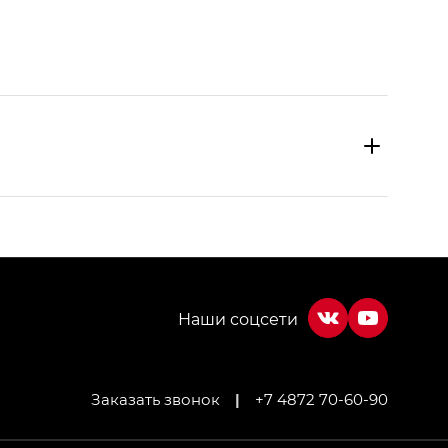
Заказать звонок
|
+7 4872 70-60-90
МИУМ — GX PREMIUM, Джи Эти — GT, Джи Эль —