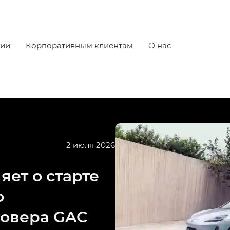
чии
Корпоративным клиентам
О нас
2 июля 2026
ет о старте
о
совера GAC