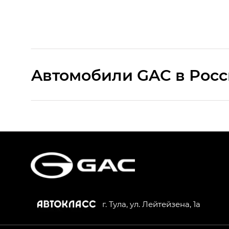
Aвтомобили GAC в Рос
S9 — Эс 9 (S9) в комплектации Эс Икс 
S7 — Эс 7 (S7) в комплектациях Эс Икс П
HYPTEC HT — Хайптек Эйч Ти (HYPTEC H
AION V — Айон Ви в комплектациях Экс 
г. Тула, ул. Лейтейзена, 1а
GS8 — Джи Эс 8 (GS8) в комплектациях 
GL