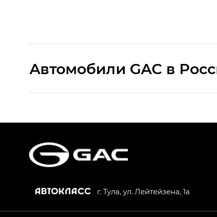
Aвтомобили GAC в Рос
S9 — Эс 9 (S9) в комплектации Эс Икс 
S7 — Эс 7 (S7) в комплектациях Эс Икс П
HYPTEC HT — Хайптек Эйч Ти (HYPTEC H
AION V — Айон Ви в комплектациях Экс 
г. Тула, ул. Лейтейзена, 1а
GS8 — Джи Эс 8 (GS8) в комплектациях 
GL