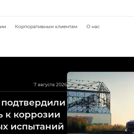
чии
Корпоративным клиентам
О нас
7 августа 2026
 подтвердили
ь к коррозии
ых испытаний