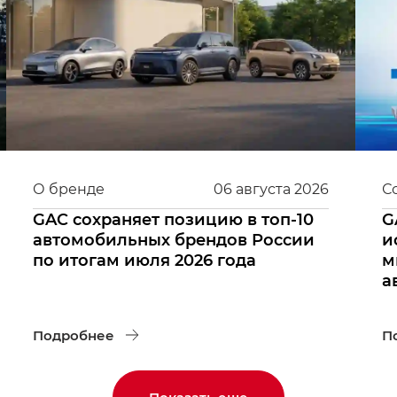
О бренде
06
августа
2026
С
GAC сохраняет позицию в топ-10
G
автомобильных брендов России
и
по итогам июля 2026 года
м
а
Подробнее
П