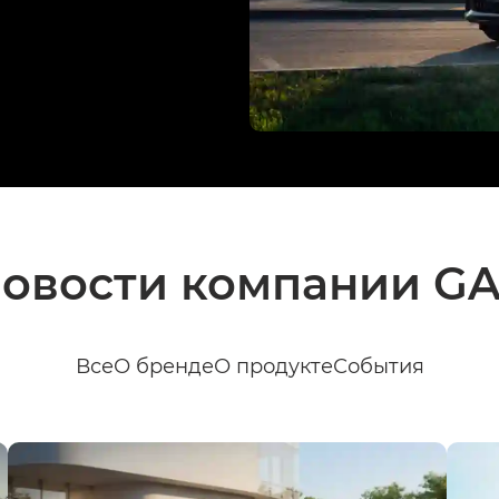
овости компании G
Все
О бренде
О продукте
События