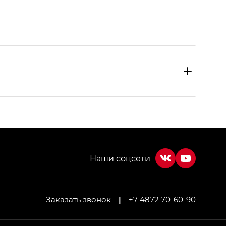
Заказать звонок
|
+7 4872 70-60-90
МИУМ — GX PREMIUM, Джи Эти — GT, Джи Эль —